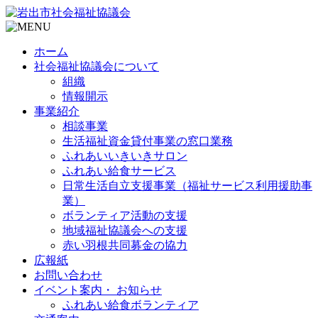
ホーム
社会福祉協議会について
組織
情報開示
事業紹介
相談事業
生活福祉資金貸付事業の窓口業務
ふれあいいきいきサロン
ふれあい給食サービス
日常生活自立支援事業（福祉サービス利用援助事
業）
ボランティア活動の支援
地域福祉協議会への支援
赤い羽根共同募金の協力
広報紙
お問い合わせ
イベント案内・ お知らせ
ふれあい給食ボランティア