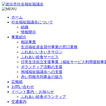
ホーム
社会福祉協議会について
組織
情報開示
事業紹介
相談事業
生活福祉資金貸付事業の窓口業務
ふれあいいきいきサロン
ふれあい給食サービス
日常生活自立支援事業（福祉サービス利用援助事
ボランティア活動の支援
地域福祉協議会への支援
赤い羽根共同募金の協力
広報紙
お問い合わせ
イベント案内・ お知らせ
ふれあい給食ボランティア
交通案内